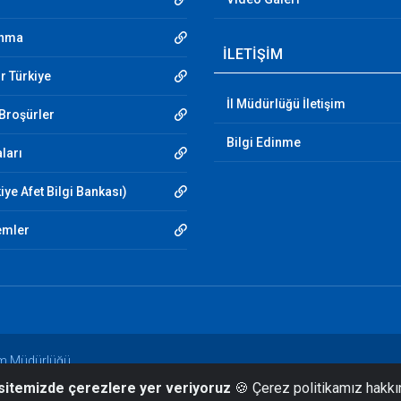
unma
İLETİŞİM
r Türkiye
İl Müdürlüğü İletişim
 Broşürler
Bilgi Edinme
aları
iye Afet Bilgi Bankası)
emler
um Müdürlüğü
 sitemizde çerezlere yer veriyoruz
🍪 Çerez politikamız hakkı