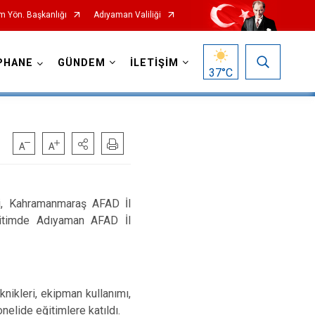
m Yön. Başkanlığı
Adıyaman Valiliği
PHANE
GÜNDEM
İLETİŞİM
37
°C
 Kahramanmaraş AFAD İl
eğitimde Adıyaman AFAD İl
ikleri, ekipman kullanımı,
elide eğitimlere katıldı.