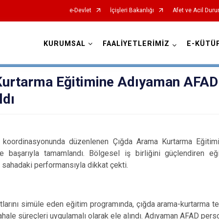
e-Devlet
İçişleri Bakanlığı
Afet ve Acil Duru
KURUMSAL
FAALİYETLERİMİZ
E-KÜTÜ
AFAD İl Müdürlükleri
Kurtarma Eğitimine Adıyaman AFAD
ldı
inasyonunda düzenlenen Çığda Arama Kurtarma Eğitimi,
e başarıyla tamamlandı. Bölgesel iş birliğini güçlendiren 
e sahadaki performansıyla dikkat çekti.
rını simüle eden eğitim programında, çığda arama-kurtarma tekn
hale süreçleri uygulamalı olarak ele alındı. Adıyaman AFAD person