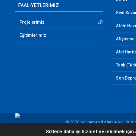
FAALİYETLERİMİZ
Sivil Sav
Projelerimiz
Afete Hazı
Eğitimlerimiz
Afişler ve
Afet Harit
Tabb (Türk
Son Depr
© 2026 Adıyaman İl Afet ve Acil Dur
Sizlere daha iyi hizmet verebilmek için