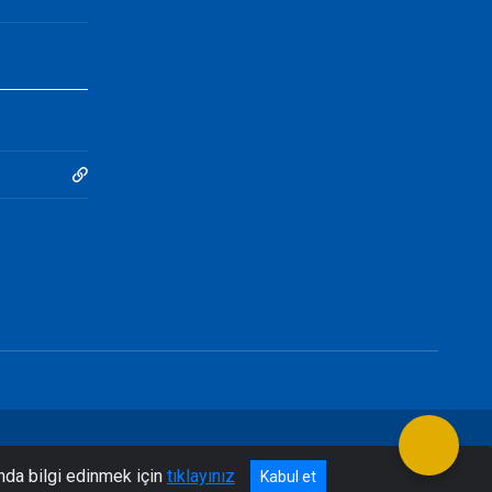
nda bilgi edinmek için
tıklayınız
Kabul et