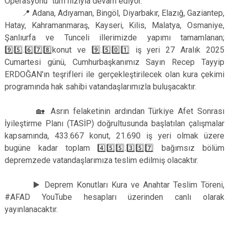
Operasyonu" tüm hızıyla devam ediyor.
📍 Adana, Adıyaman, Bingöl, Diyarbakır, Elazığ, Gaziantep,
Hatay, Kahramanmaraş, Kayseri, Kilis, Malatya, Osmaniye,
Şanlıurfa ve Tunceli illerimizde yapımı tamamlanan;
9️⃣5️⃣.6️⃣7️⃣8️⃣konut ve 9️⃣.5️⃣0️⃣1️⃣ iş yeri 27 Aralık 2025
Cumartesi günü, Cumhurbaşkanımız Sayın Recep Tayyip
ERDOĞAN'ın teşrifleri ile gerçekleştirilecek olan kura çekimi
programında hak sahibi vatandaşlarımızla buluşacaktır.
🏡 Asrın felaketinin ardından Türkiye Afet Sonrası
İyileştirme Planı (TASİP) doğrultusunda başlatılan çalışmalar
kapsamında, 433.667 konut, 21.690 iş yeri olmak üzere
bugüne kadar toplam 4️⃣5️⃣5️⃣.3️⃣5️⃣7️⃣ bağımsız bölüm
depremzede vatandaşlarımıza teslim edilmiş olacaktır.
▶️ Deprem Konutları Kura ve Anahtar Teslim Töreni,
#AFAD YouTube hesapları üzerinden canlı olarak
yayınlanacaktır.